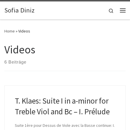
Zum Inhalt springen
Sofia Diniz
Search
Me
Home
»
Videos
Videos
6 Beiträge
T. Klaes: Suite I in a-minor for
Treble Viol and Bc – I. Prélude
Suite 1ère pour Dessus de Viole avec la Basse continue: I.