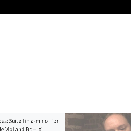
aes: Suite I in a-minor for
e Viol and Bc – IX.