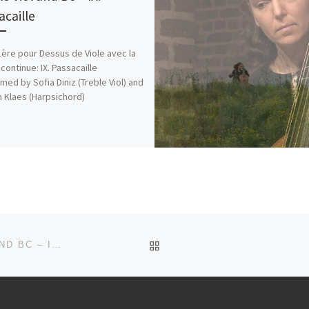
acaille
1ère pour Dessus de Viole avec la
continue: IX. Passacaille
med by Sofia Diniz (Treble Viol) and
 Klaes (Harpsichord)
ZURÜCK ZUR BEITRAGSL
T. KLAES: SUITE I IN A-MINOR FOR TREBLE VIOL AND BC – IX. PASSACAILLE