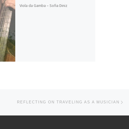
Viola da Gamba – Sofia Diniz
Nä
ISTE
REFLECTING ON TRAVELING AS A MUSICIAN