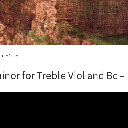
– I. Prélude
-minor for Treble Viol and Bc –