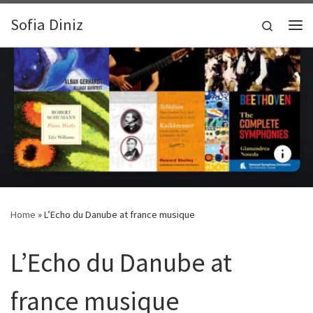
Zum Inhalt springen
Sofia Diniz
Search
Me
Home
»
L’Echo du Danube at france musique
L’Echo du Danube at
france musique